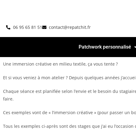
06 95 65 81 51
contact@repatchit.fr
Patchwork personnalisé
Une immersion créative en milieu textile, ça vous tente ?
Et si vous veniez à mon atelier ? Depuis quelques années j’accue
Chaque séance est planifiée selon l’envie et le besoin du stagiair
faire.
Ces exemples vont de « l’immersion créative » (pour passer un b
Tous les exemples ci-après sont des stages que j’ai eu l’occasio