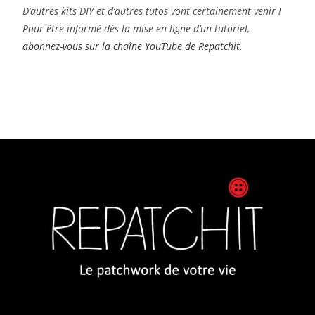
D’autres kits DIY et d’autres tutos vont certainement venir !
Pour être informé dès la mise en ligne d’un tutoriel,
abonnez-vous sur la chaîne YouTube de Repatchit.