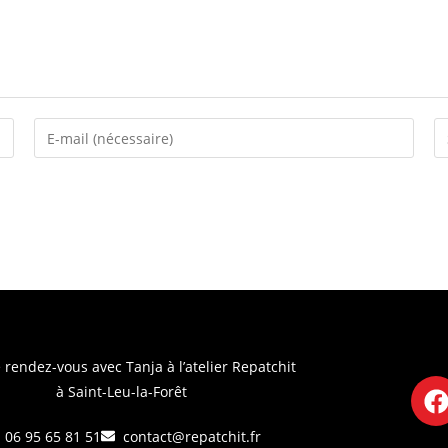
 rendez-vous avec Tanja
à l’atelier Repatchit
à Saint-Leu-la-Forêt
06 95 65 81 51
contact@repatchit.fr