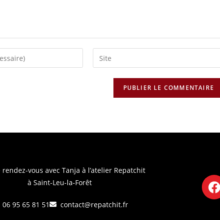
 rendez-vous avec Tanja
à l’atelier Repatchit
à Saint-Leu-la-Forêt
06 95 65 81 51
contact@repatchit.fr